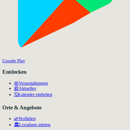
Google Play
Entdecken
📅
Veranstaltungen
📰
Aktuelles
🗓️
Kalender einbetten
Orte & Angebote
🌿
Hofläden
🏛️
Locations mieten