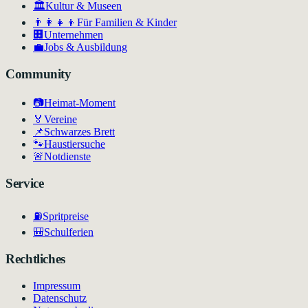
🏛
Kultur & Museen
👨‍👩‍👧‍👦
Für Familien & Kinder
🏢
Unternehmen
💼
Jobs & Ausbildung
Community
📷
Heimat-Moment
🏅
Vereine
📌
Schwarzes Brett
🐾
Haustiersuche
🚨
Notdienste
Service
⛽
Spritpreise
🎒
Schulferien
Rechtliches
Impressum
Datenschutz