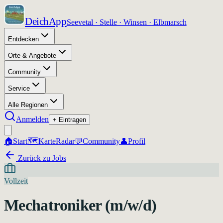
DeichApp
Seevetal · Stelle · Winsen · Elbmarsch
Entdecken
Orte & Angebote
Community
Service
Alle Regionen
Anmelden
+ Eintragen
🏠
Start
🗺️
Karte
Radar
💬
Community
👤
Profil
Zurück zu Jobs
Vollzeit
Mechatroniker (m/w/d)