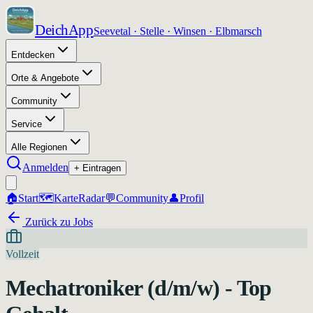
DeichApp
Seevetal · Stelle · Winsen · Elbmarsch
Entdecken
Orte & Angebote
Community
Service
Alle Regionen
Anmelden
+ Eintragen
🏠
Start
🗺️
Karte
Radar
💬
Community
👤
Profil
Zurück zu Jobs
Vollzeit
Mechatroniker (d/m/w) - Top