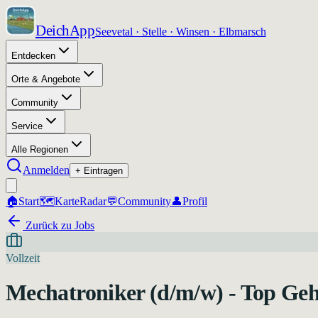
DeichApp
Seevetal · Stelle · Winsen · Elbmarsch
Entdecken
Orte & Angebote
Community
Service
Alle Regionen
Anmelden
+ Eintragen
🏠
Start
🗺️
Karte
Radar
💬
Community
👤
Profil
Zurück zu Jobs
Vollzeit
Mechatroniker (d/m/w) - Top Geh