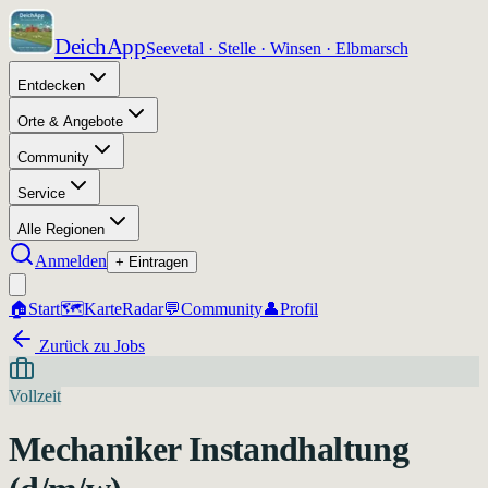
DeichApp
Seevetal · Stelle · Winsen · Elbmarsch
Entdecken
Orte & Angebote
Community
Service
Alle Regionen
Anmelden
+ Eintragen
🏠
Start
🗺️
Karte
Radar
💬
Community
👤
Profil
Zurück zu Jobs
Vollzeit
Mechaniker Instandhaltung