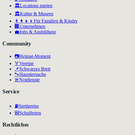
🏛️
Locations mieten
🏛
Kultur & Museen
👨‍👩‍👧‍👦
Für Familien & Kinder
🏢
Unternehmen
💼
Jobs & Ausbildung
Community
📷
Heimat-Moment
🏅
Vereine
📌
Schwarzes Brett
🐾
Haustiersuche
🚨
Notdienste
Service
⛽
Spritpreise
🎒
Schulferien
Rechtliches