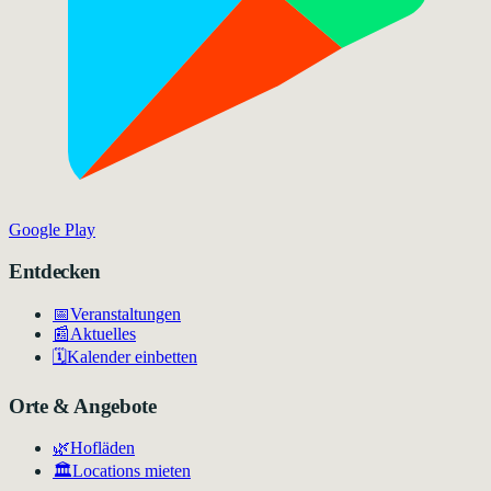
Google Play
Entdecken
📅
Veranstaltungen
📰
Aktuelles
🗓️
Kalender einbetten
Orte & Angebote
🌿
Hofläden
🏛️
Locations mieten