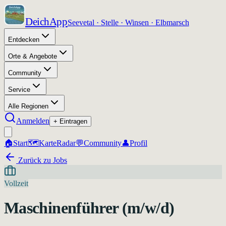
DeichApp
Seevetal · Stelle · Winsen · Elbmarsch
Entdecken
Orte & Angebote
Community
Service
Alle Regionen
Anmelden
+ Eintragen
🏠
Start
🗺️
Karte
Radar
💬
Community
👤
Profil
Zurück zu Jobs
Vollzeit
Maschinenführer (m/w/d)