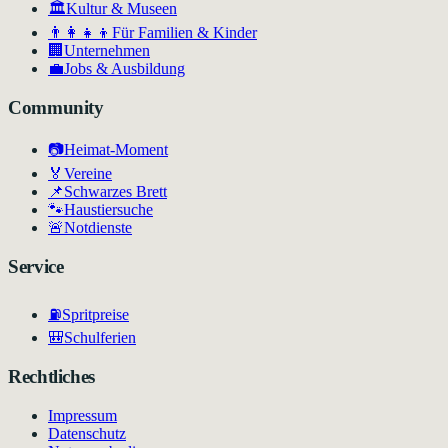
🏛
Kultur & Museen
👨‍👩‍👧‍👦
Für Familien & Kinder
🏢
Unternehmen
💼
Jobs & Ausbildung
Community
📷
Heimat-Moment
🏅
Vereine
📌
Schwarzes Brett
🐾
Haustiersuche
🚨
Notdienste
Service
⛽
Spritpreise
🎒
Schulferien
Rechtliches
Impressum
Datenschutz