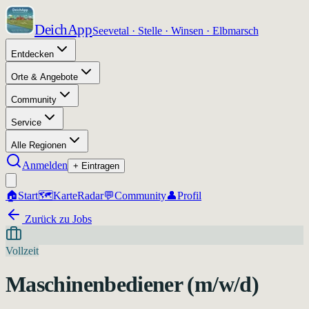
DeichApp
Seevetal · Stelle · Winsen · Elbmarsch
Entdecken
Orte & Angebote
Community
Service
Alle Regionen
Anmelden
+ Eintragen
🏠
Start
🗺️
Karte
Radar
💬
Community
👤
Profil
Zurück zu Jobs
Vollzeit
Maschinenbediener (m/w/d)