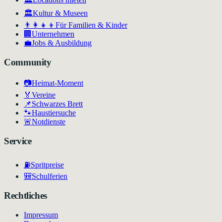
🏛
Kultur & Museen
👨‍👩‍👧‍👦
Für Familien & Kinder
🏢
Unternehmen
💼
Jobs & Ausbildung
Community
📷
Heimat-Moment
🏅
Vereine
📌
Schwarzes Brett
🐾
Haustiersuche
🚨
Notdienste
Service
⛽
Spritpreise
🎒
Schulferien
Rechtliches
Impressum