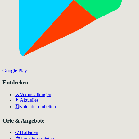
Google Play
Entdecken
📅
Veranstaltungen
📰
Aktuelles
🗓️
Kalender einbetten
Orte & Angebote
🌿
Hofläden
🏛️
Locations mieten