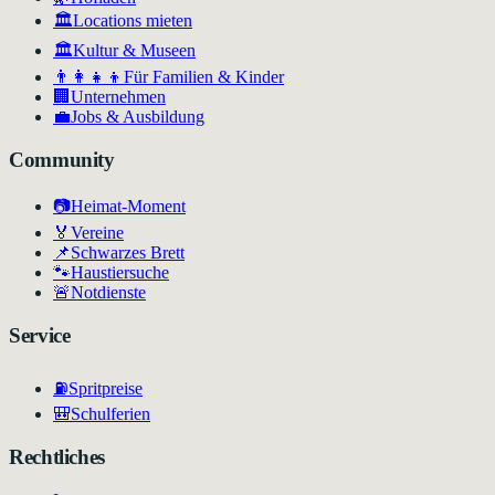
🏛️
Locations mieten
🏛
Kultur & Museen
👨‍👩‍👧‍👦
Für Familien & Kinder
🏢
Unternehmen
💼
Jobs & Ausbildung
Community
📷
Heimat-Moment
🏅
Vereine
📌
Schwarzes Brett
🐾
Haustiersuche
🚨
Notdienste
Service
⛽
Spritpreise
🎒
Schulferien
Rechtliches