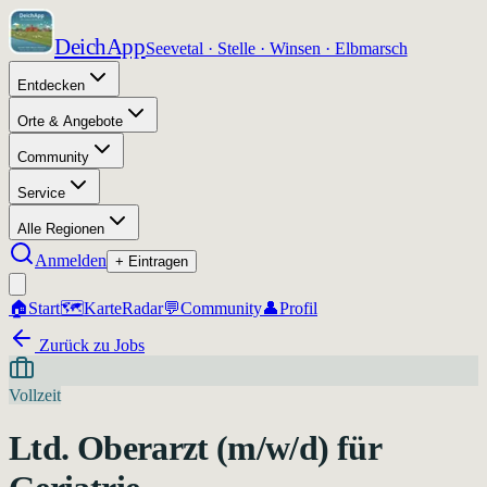
DeichApp
Seevetal · Stelle · Winsen · Elbmarsch
Entdecken
Orte & Angebote
Community
Service
Alle Regionen
Anmelden
+ Eintragen
🏠
Start
🗺️
Karte
Radar
💬
Community
👤
Profil
Zurück zu Jobs
Vollzeit
Ltd. Oberarzt (m/w/d) für