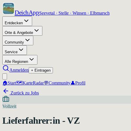
DeichApp
Seevetal · Stelle · Winsen · Elbmarsch
Entdecken
Orte & Angebote
Community
Service
Alle Regionen
Anmelden
+ Eintragen
🏠
Start
🗺️
Karte
Radar
💬
Community
👤
Profil
Zurück zu Jobs
Vollzeit
Lieferfahrer:in - VZ