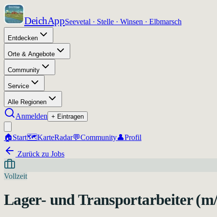
DeichApp
Seevetal · Stelle · Winsen · Elbmarsch
Entdecken
Orte & Angebote
Community
Service
Alle Regionen
Anmelden
+ Eintragen
🏠
Start
🗺️
Karte
Radar
💬
Community
👤
Profil
Zurück zu Jobs
Vollzeit
Lager- und Transportarbeiter (m