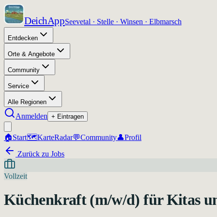
DeichApp
Seevetal · Stelle · Winsen · Elbmarsch
Entdecken
Orte & Angebote
Community
Service
Alle Regionen
Anmelden
+ Eintragen
🏠
Start
🗺️
Karte
Radar
💬
Community
👤
Profil
Zurück zu Jobs
Vollzeit
Küchenkraft (m/w/d) für Kitas un