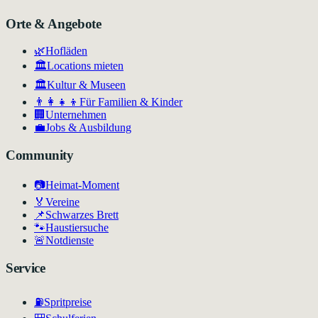
Orte & Angebote
🌿
Hofläden
🏛️
Locations mieten
🏛
Kultur & Museen
👨‍👩‍👧‍👦
Für Familien & Kinder
🏢
Unternehmen
💼
Jobs & Ausbildung
Community
📷
Heimat-Moment
🏅
Vereine
📌
Schwarzes Brett
🐾
Haustiersuche
🚨
Notdienste
Service
⛽
Spritpreise