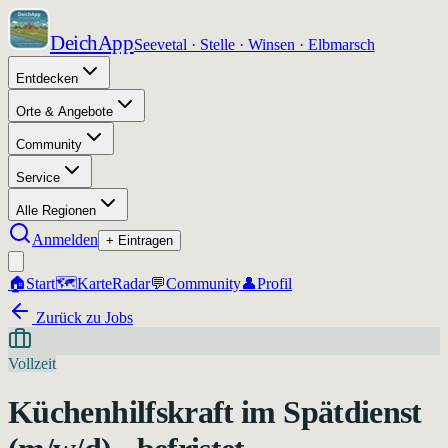
DeichApp
Seevetal · Stelle · Winsen · Elbmarsch
Entdecken
Orte & Angebote
Community
Service
Alle Regionen
Anmelden
+ Eintragen
🏠
Start
🗺️
Karte
Radar
💬
Community
👤
Profil
Zurück zu Jobs
Vollzeit
Küchenhilfskraft im Spätdienst