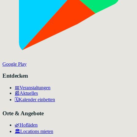
Google Play
Entdecken
📅
Veranstaltungen
📰
Aktuelles
🗓️
Kalender einbetten
Orte & Angebote
🌿
Hofläden
🏛️
Locations mieten