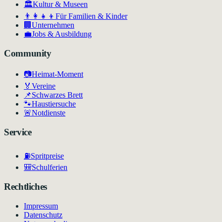
🏛
Kultur & Museen
👨‍👩‍👧‍👦
Für Familien & Kinder
🏢
Unternehmen
💼
Jobs & Ausbildung
Community
📷
Heimat-Moment
🏅
Vereine
📌
Schwarzes Brett
🐾
Haustiersuche
🚨
Notdienste
Service
⛽
Spritpreise
🎒
Schulferien
Rechtliches
Impressum
Datenschutz