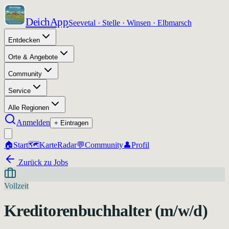
DeichApp
Seevetal · Stelle · Winsen · Elbmarsch
Entdecken
Orte & Angebote
Community
Service
Alle Regionen
Anmelden
+ Eintragen
🏠
Start
🗺️
Karte
Radar
💬
Community
👤
Profil
Zurück zu Jobs
Vollzeit
Kreditorenbuchhalter (m/w/d)