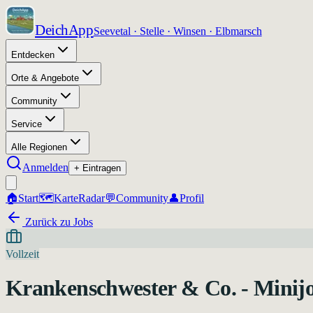
DeichApp
Seevetal · Stelle · Winsen · Elbmarsch
Entdecken
Orte & Angebote
Community
Service
Alle Regionen
Anmelden
+ Eintragen
🏠
Start
🗺️
Karte
Radar
💬
Community
👤
Profil
Zurück zu Jobs
Vollzeit
Krankenschwester & Co. - Minijo