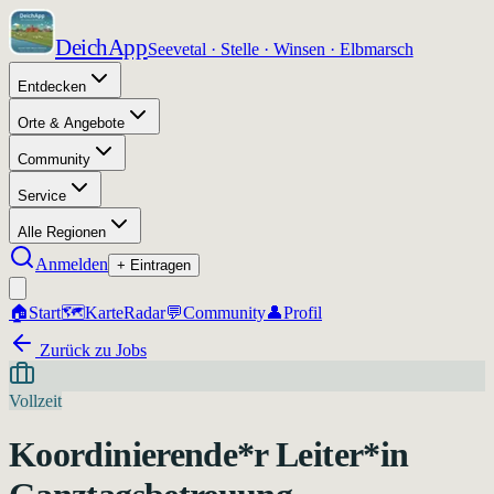
DeichApp
Seevetal · Stelle · Winsen · Elbmarsch
Entdecken
Orte & Angebote
Community
Service
Alle Regionen
Anmelden
+ Eintragen
🏠
Start
🗺️
Karte
Radar
💬
Community
👤
Profil
Zurück zu Jobs
Vollzeit
Koordinierende*r Leiter*in