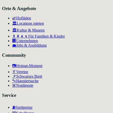
Orte & Angebote
🌿
Hofläden
🏛️
Locations mieten
🏛
Kultur & Museen
👨‍👩‍👧‍👦
Für Familien & Kinder
🏢
Unternehmen
💼
Jobs & Ausbildung
Community
📷
Heimat-Moment
🏅
Vereine
📌
Schwarzes Brett
🐾
Haustiersuche
🚨
Notdienste
Service
⛽
Spritpreise