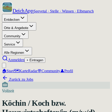
DeichApp
Seevetal · Stelle · Winsen · Elbmarsch
Entdecken
Orte & Angebote
Community
Service
Alle Regionen
Anmelden
+ Eintragen
🏠
Start
🗺️
Karte
Radar
💬
Community
👤
Profil
Zurück zu Jobs
Vollzeit
Köchin / Koch bzw.