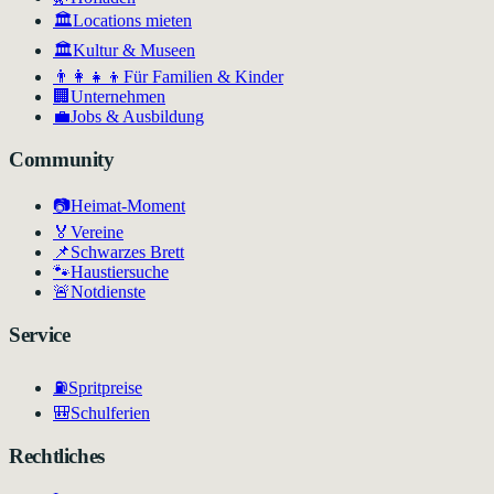
🏛️
Locations mieten
🏛
Kultur & Museen
👨‍👩‍👧‍👦
Für Familien & Kinder
🏢
Unternehmen
💼
Jobs & Ausbildung
Community
📷
Heimat-Moment
🏅
Vereine
📌
Schwarzes Brett
🐾
Haustiersuche
🚨
Notdienste
Service
⛽
Spritpreise
🎒
Schulferien
Rechtliches