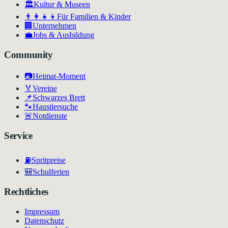
🏛
Kultur & Museen
👨‍👩‍👧‍👦
Für Familien & Kinder
🏢
Unternehmen
💼
Jobs & Ausbildung
Community
📷
Heimat-Moment
🏅
Vereine
📌
Schwarzes Brett
🐾
Haustiersuche
🚨
Notdienste
Service
⛽
Spritpreise
🎒
Schulferien
Rechtliches
Impressum
Datenschutz