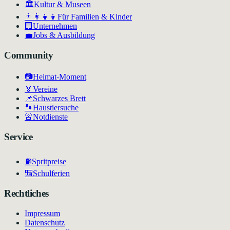
🏛
Kultur & Museen
👨‍👩‍👧‍👦
Für Familien & Kinder
🏢
Unternehmen
💼
Jobs & Ausbildung
Community
📷
Heimat-Moment
🏅
Vereine
📌
Schwarzes Brett
🐾
Haustiersuche
🚨
Notdienste
Service
⛽
Spritpreise
🎒
Schulferien
Rechtliches
Impressum
Datenschutz