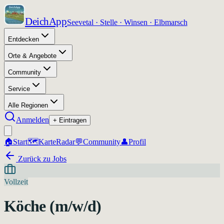
DeichApp
Seevetal · Stelle · Winsen · Elbmarsch
Entdecken
Orte & Angebote
Community
Service
Alle Regionen
Anmelden
+ Eintragen
🏠
Start
🗺️
Karte
Radar
💬
Community
👤
Profil
Zurück zu Jobs
Vollzeit
Köche (m/w/d)