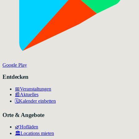
Google Play
Entdecken
📅
Veranstaltungen
📰
Aktuelles
🗓️
Kalender einbetten
Orte & Angebote
🌿
Hofläden
🏛️
Locations mieten