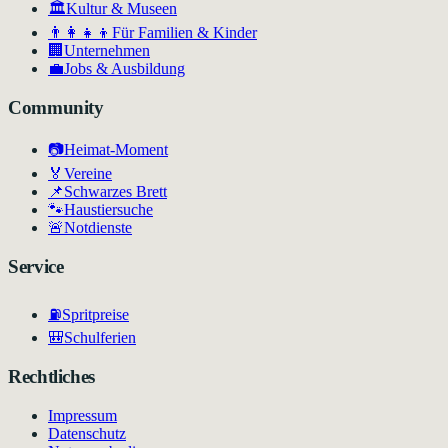
🏛
Kultur & Museen
👨‍👩‍👧‍👦
Für Familien & Kinder
🏢
Unternehmen
💼
Jobs & Ausbildung
Community
📷
Heimat-Moment
🏅
Vereine
📌
Schwarzes Brett
🐾
Haustiersuche
🚨
Notdienste
Service
⛽
Spritpreise
🎒
Schulferien
Rechtliches
Impressum
Datenschutz