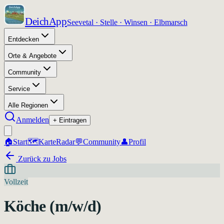
DeichApp
Seevetal · Stelle · Winsen · Elbmarsch
Entdecken
Orte & Angebote
Community
Service
Alle Regionen
Anmelden
+ Eintragen
🏠
Start
🗺️
Karte
Radar
💬
Community
👤
Profil
Zurück zu Jobs
Vollzeit
Köche (m/w/d)