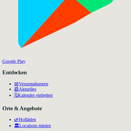
Google Play
Entdecken
📅
Veranstaltungen
📰
Aktuelles
🗓️
Kalender einbetten
Orte & Angebote
🌿
Hofläden
🏛️
Locations mieten