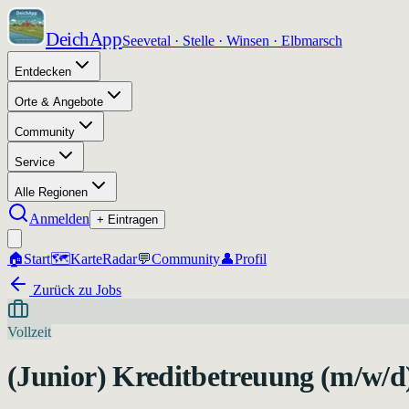
DeichApp
Seevetal · Stelle · Winsen · Elbmarsch
Entdecken
Orte & Angebote
Community
Service
Alle Regionen
Anmelden
+ Eintragen
🏠
Start
🗺️
Karte
Radar
💬
Community
👤
Profil
Zurück zu Jobs
Vollzeit
(Junior) Kreditbetreuung (m/w/d