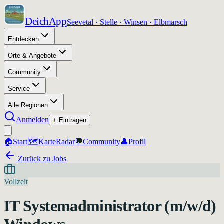
DeichApp
Seevetal · Stelle · Winsen · Elbmarsch
Entdecken
Orte & Angebote
Community
Service
Alle Regionen
Anmelden
+ Eintragen
🏠
Start
🗺️
Karte
Radar
💬
Community
👤
Profil
Zurück zu Jobs
Vollzeit
IT Systemadministrator (m/w/d)