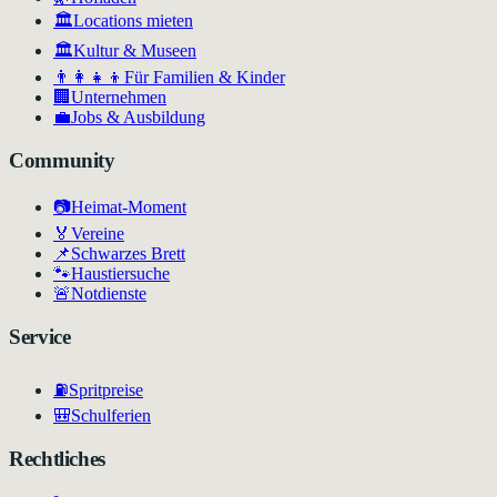
🏛️
Locations mieten
🏛
Kultur & Museen
👨‍👩‍👧‍👦
Für Familien & Kinder
🏢
Unternehmen
💼
Jobs & Ausbildung
Community
📷
Heimat-Moment
🏅
Vereine
📌
Schwarzes Brett
🐾
Haustiersuche
🚨
Notdienste
Service
⛽
Spritpreise
🎒
Schulferien
Rechtliches