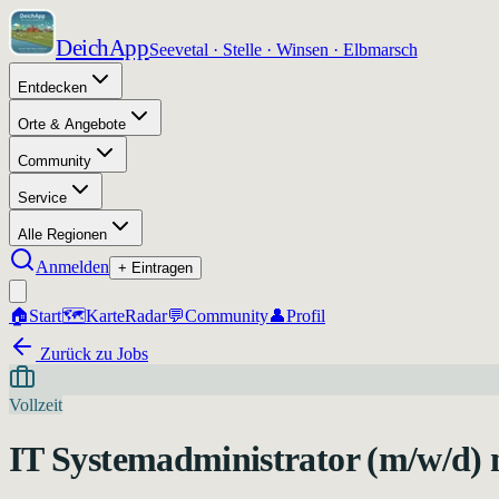
DeichApp
Seevetal · Stelle · Winsen · Elbmarsch
Entdecken
Orte & Angebote
Community
Service
Alle Regionen
Anmelden
+ Eintragen
🏠
Start
🗺️
Karte
Radar
💬
Community
👤
Profil
Zurück zu Jobs
Vollzeit
IT Systemadministrator (m/w/d) 