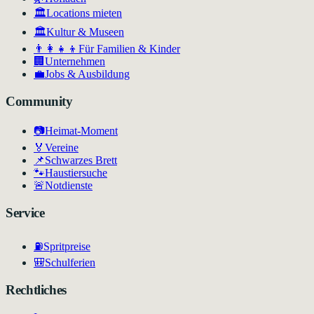
🏛️
Locations mieten
🏛
Kultur & Museen
👨‍👩‍👧‍👦
Für Familien & Kinder
🏢
Unternehmen
💼
Jobs & Ausbildung
Community
📷
Heimat-Moment
🏅
Vereine
📌
Schwarzes Brett
🐾
Haustiersuche
🚨
Notdienste
Service
⛽
Spritpreise
🎒
Schulferien
Rechtliches