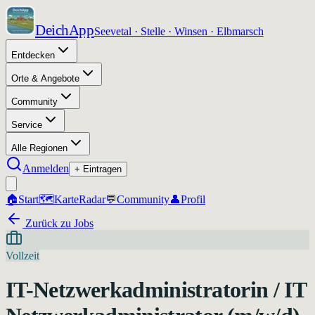
DeichApp
Seevetal · Stelle · Winsen · Elbmarsch
Entdecken
Orte & Angebote
Community
Service
Alle Regionen
Anmelden
+ Eintragen
🏠
Start
🗺️
Karte
Radar
💬
Community
👤
Profil
Zurück zu Jobs
Vollzeit
IT-Netzwerkadministratorin / IT