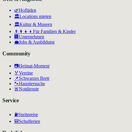
🌿
Hofläden
🏛️
Locations mieten
🏛
Kultur & Museen
👨‍👩‍👧‍👦
Für Familien & Kinder
🏢
Unternehmen
💼
Jobs & Ausbildung
Community
📷
Heimat-Moment
🏅
Vereine
📌
Schwarzes Brett
🐾
Haustiersuche
🚨
Notdienste
Service
⛽
Spritpreise
🎒
Schulferien