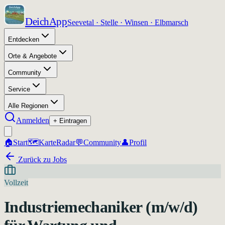
DeichApp
Seevetal · Stelle · Winsen · Elbmarsch
Entdecken
Orte & Angebote
Community
Service
Alle Regionen
Anmelden
+ Eintragen
🏠
Start
🗺️
Karte
Radar
💬
Community
👤
Profil
Zurück zu Jobs
Vollzeit
Industriemechaniker (m/w/d)