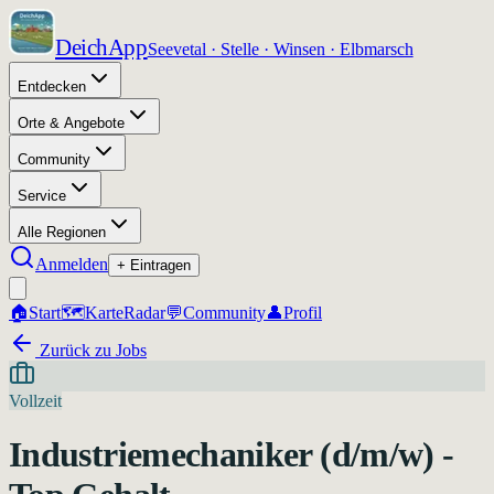
DeichApp
Seevetal · Stelle · Winsen · Elbmarsch
Entdecken
Orte & Angebote
Community
Service
Alle Regionen
Anmelden
+ Eintragen
🏠
Start
🗺️
Karte
Radar
💬
Community
👤
Profil
Zurück zu Jobs
Vollzeit
Industriemechaniker (d/m/w) -