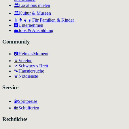
🏛️
Locations mieten
🏛
Kultur & Museen
👨‍👩‍👧‍👦
Für Familien & Kinder
🏢
Unternehmen
💼
Jobs & Ausbildung
Community
📷
Heimat-Moment
🏅
Vereine
📌
Schwarzes Brett
🐾
Haustiersuche
🚨
Notdienste
Service
⛽
Spritpreise
🎒
Schulferien
Rechtliches