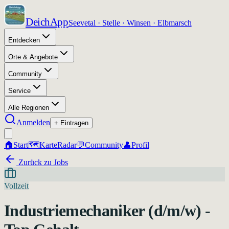
DeichApp
Seevetal · Stelle · Winsen · Elbmarsch
Entdecken
Orte & Angebote
Community
Service
Alle Regionen
Anmelden
+ Eintragen
🏠
Start
🗺️
Karte
Radar
💬
Community
👤
Profil
Zurück zu Jobs
Vollzeit
Industriemechaniker (d/m/w) -