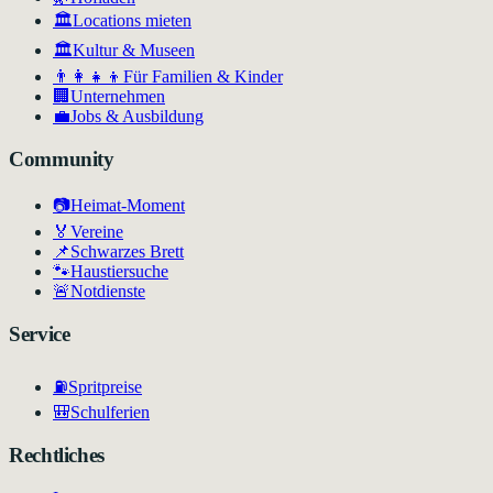
🏛️
Locations mieten
🏛
Kultur & Museen
👨‍👩‍👧‍👦
Für Familien & Kinder
🏢
Unternehmen
💼
Jobs & Ausbildung
Community
📷
Heimat-Moment
🏅
Vereine
📌
Schwarzes Brett
🐾
Haustiersuche
🚨
Notdienste
Service
⛽
Spritpreise
🎒
Schulferien
Rechtliches