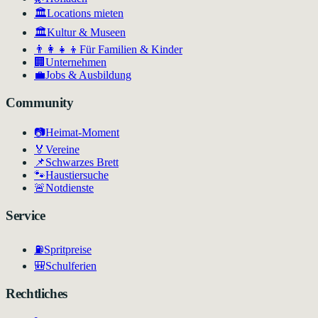
🏛️
Locations mieten
🏛
Kultur & Museen
👨‍👩‍👧‍👦
Für Familien & Kinder
🏢
Unternehmen
💼
Jobs & Ausbildung
Community
📷
Heimat-Moment
🏅
Vereine
📌
Schwarzes Brett
🐾
Haustiersuche
🚨
Notdienste
Service
⛽
Spritpreise
🎒
Schulferien
Rechtliches