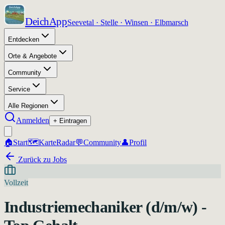
DeichApp
Seevetal · Stelle · Winsen · Elbmarsch
Entdecken
Orte & Angebote
Community
Service
Alle Regionen
Anmelden
+ Eintragen
🏠
Start
🗺️
Karte
Radar
💬
Community
👤
Profil
Zurück zu Jobs
Vollzeit
Industriemechaniker (d/m/w) -