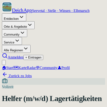
DeichApp
Seevetal · Stelle · Winsen · Elbmarsch
Entdecken
Orte & Angebote
Community
Service
Alle Regionen
Anmelden
+ Eintragen
🏠
Start
🗺️
Karte
Radar
💬
Community
👤
Profil
Zurück zu Jobs
Vollzeit
Helfer (m/w/d) Lagertätigkeiten