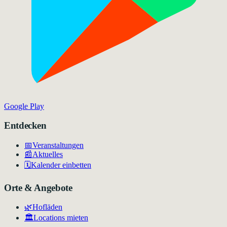
Google Play
Entdecken
📅
Veranstaltungen
📰
Aktuelles
🗓️
Kalender einbetten
Orte & Angebote
🌿
Hofläden
🏛️
Locations mieten