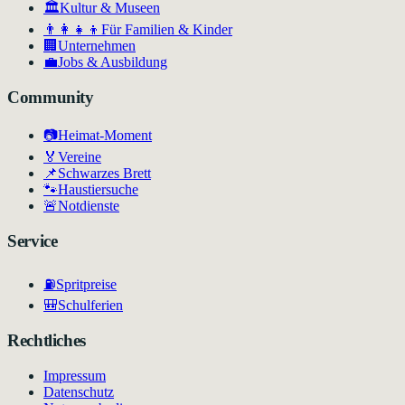
🏛
Kultur & Museen
👨‍👩‍👧‍👦
Für Familien & Kinder
🏢
Unternehmen
💼
Jobs & Ausbildung
Community
📷
Heimat-Moment
🏅
Vereine
📌
Schwarzes Brett
🐾
Haustiersuche
🚨
Notdienste
Service
⛽
Spritpreise
🎒
Schulferien
Rechtliches
Impressum
Datenschutz