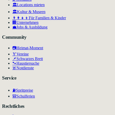
🏛️
Locations mieten
🏛
Kultur & Museen
👨‍👩‍👧‍👦
Für Familien & Kinder
🏢
Unternehmen
💼
Jobs & Ausbildung
Community
📷
Heimat-Moment
🏅
Vereine
📌
Schwarzes Brett
🐾
Haustiersuche
🚨
Notdienste
Service
⛽
Spritpreise
🎒
Schulferien
Rechtliches