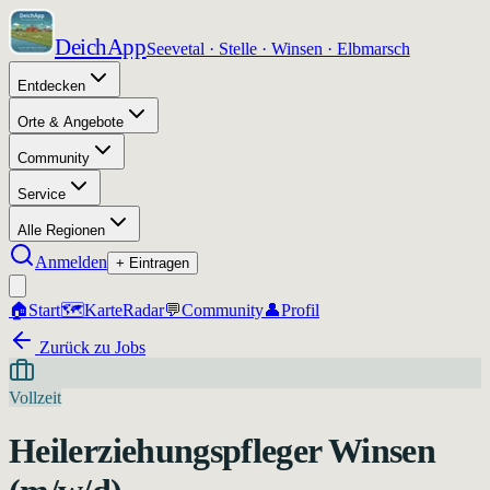
DeichApp
Seevetal · Stelle · Winsen · Elbmarsch
Entdecken
Orte & Angebote
Community
Service
Alle Regionen
Anmelden
+ Eintragen
🏠
Start
🗺️
Karte
Radar
💬
Community
👤
Profil
Zurück zu Jobs
Vollzeit
Heilerziehungspfleger Winsen