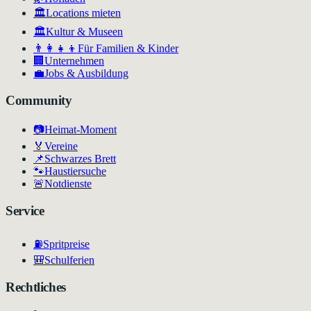
🏛️
Locations mieten
🏛
Kultur & Museen
👨‍👩‍👧‍👦
Für Familien & Kinder
🏢
Unternehmen
💼
Jobs & Ausbildung
Community
📷
Heimat-Moment
🏅
Vereine
📌
Schwarzes Brett
🐾
Haustiersuche
🚨
Notdienste
Service
⛽
Spritpreise
🎒
Schulferien
Rechtliches