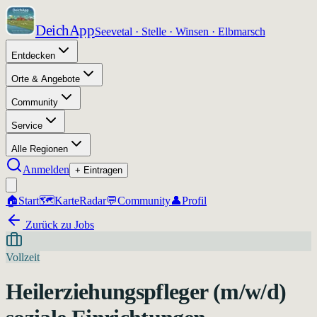
DeichApp
Seevetal · Stelle · Winsen · Elbmarsch
Entdecken
Orte & Angebote
Community
Service
Alle Regionen
Anmelden
+ Eintragen
🏠
Start
🗺️
Karte
Radar
💬
Community
👤
Profil
Zurück zu Jobs
Vollzeit
Heilerziehungspfleger (m/w/d)