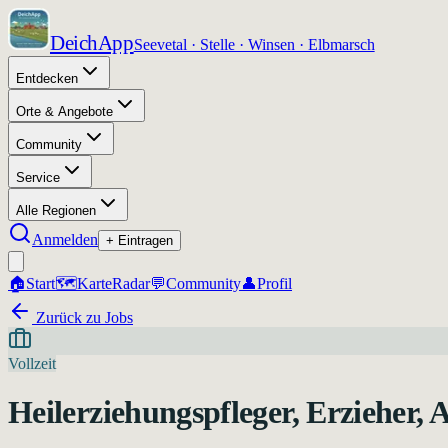
DeichApp
Seevetal · Stelle · Winsen · Elbmarsch
Entdecken
Orte & Angebote
Community
Service
Alle Regionen
Anmelden
+ Eintragen
🏠
Start
🗺️
Karte
Radar
💬
Community
👤
Profil
Zurück zu Jobs
Vollzeit
Heilerziehungspfleger, Erzieher, 