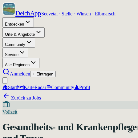
DeichApp
Seevetal · Stelle · Winsen · Elbmarsch
Entdecken
Orte & Angebote
Community
Service
Alle Regionen
Anmelden
+ Eintragen
🏠
Start
🗺️
Karte
Radar
💬
Community
👤
Profil
Zurück zu Jobs
Vollzeit
Gesundheits- und Krankenpfleg