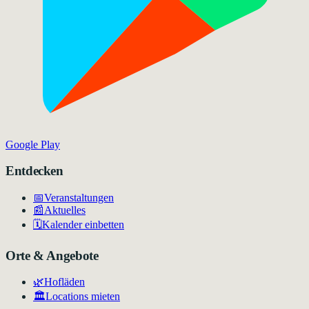
Google Play
Entdecken
📅
Veranstaltungen
📰
Aktuelles
🗓️
Kalender einbetten
Orte & Angebote
🌿
Hofläden
🏛️
Locations mieten