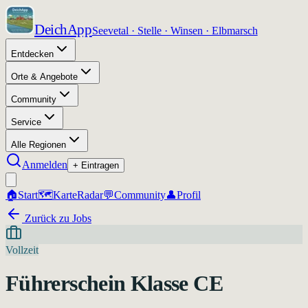
DeichApp
Seevetal · Stelle · Winsen · Elbmarsch
Entdecken
Orte & Angebote
Community
Service
Alle Regionen
Anmelden
+ Eintragen
🏠
Start
🗺️
Karte
Radar
💬
Community
👤
Profil
Zurück zu Jobs
Vollzeit
Führerschein Klasse CE