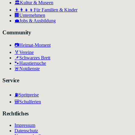
🏛
Kultur & Museen
👨‍👩‍👧‍👦
Für Familien & Kinder
🏢
Unternehmen
💼
Jobs & Ausbildung
Community
📷
Heimat-Moment
🏅
Vereine
📌
Schwarzes Brett
🐾
Haustiersuche
🚨
Notdienste
Service
⛽
Spritpreise
🎒
Schulferien
Rechtliches
Impressum
Datenschutz