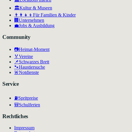
🏛
Kultur & Museen
👨‍👩‍👧‍👦
Für Familien & Kinder
🏢
Unternehmen
💼
Jobs & Ausbildung
Community
📷
Heimat-Moment
🏅
Vereine
📌
Schwarzes Brett
🐾
Haustiersuche
🚨
Notdienste
Service
⛽
Spritpreise
🎒
Schulferien
Rechtliches
Impressum