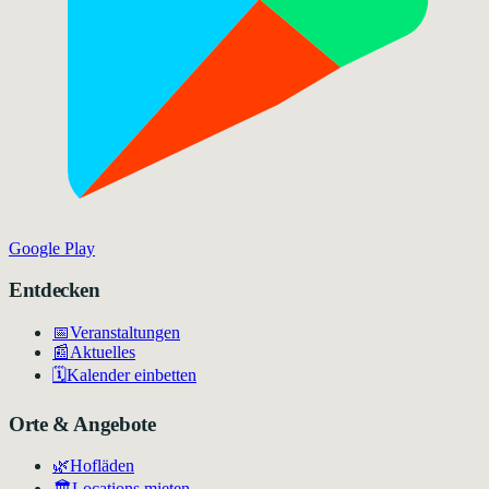
Google Play
Entdecken
📅
Veranstaltungen
📰
Aktuelles
🗓️
Kalender einbetten
Orte & Angebote
🌿
Hofläden
🏛️
Locations mieten