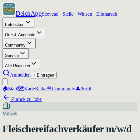
DeichApp
Seevetal · Stelle · Winsen · Elbmarsch
Entdecken
Orte & Angebote
Community
Service
Alle Regionen
Anmelden
+ Eintragen
🏠
Start
🗺️
Karte
Radar
💬
Community
👤
Profil
Zurück zu Jobs
Vollzeit
Fleischereifachverkäufer m/w/d