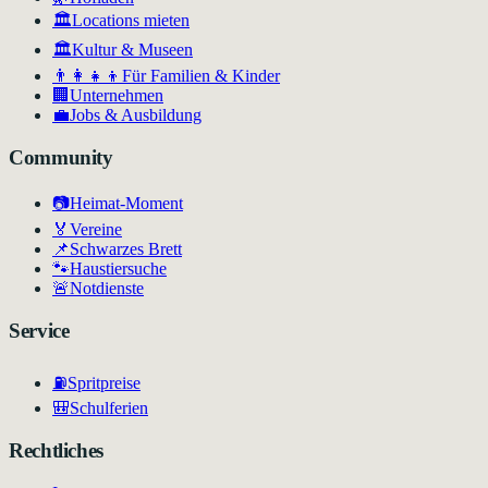
🏛️
Locations mieten
🏛
Kultur & Museen
👨‍👩‍👧‍👦
Für Familien & Kinder
🏢
Unternehmen
💼
Jobs & Ausbildung
Community
📷
Heimat-Moment
🏅
Vereine
📌
Schwarzes Brett
🐾
Haustiersuche
🚨
Notdienste
Service
⛽
Spritpreise
🎒
Schulferien
Rechtliches