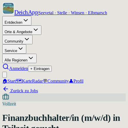
DeichApp
Seevetal · Stelle · Winsen · Elbmarsch
Entdecken
Orte & Angebote
Community
Service
Alle Regionen
Anmelden
+ Eintragen
🏠
Start
🗺️
Karte
Radar
💬
Community
👤
Profil
Zurück zu Jobs
Vollzeit
Finanzbuchhalter/in (m/w/d) in