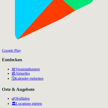
Google Play
Entdecken
📅
Veranstaltungen
📰
Aktuelles
🗓️
Kalender einbetten
Orte & Angebote
🌿
Hofläden
🏛️
Locations mieten