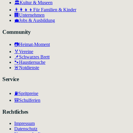
🏛
Kultur & Museen
👨‍👩‍👧‍👦
Für Familien & Kinder
🏢
Unternehmen
💼
Jobs & Ausbildung
Community
📷
Heimat-Moment
🏅
Vereine
📌
Schwarzes Brett
🐾
Haustiersuche
🚨
Notdienste
Service
⛽
Spritpreise
🎒
Schulferien
Rechtliches
Impressum
Datenschutz