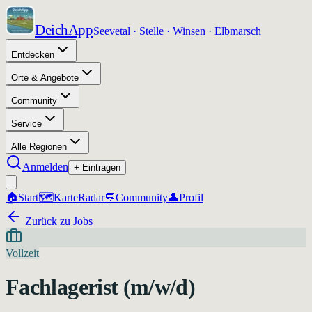
DeichApp
Seevetal · Stelle · Winsen · Elbmarsch
Entdecken
Orte & Angebote
Community
Service
Alle Regionen
Anmelden
+ Eintragen
🏠
Start
🗺️
Karte
Radar
💬
Community
👤
Profil
Zurück zu Jobs
Vollzeit
Fachlagerist (m/w/d)