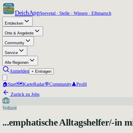
DeichApp
Seevetal · Stelle · Winsen · Elbmarsch
Entdecken
Orte & Angebote
Community
Service
Alle Regionen
Anmelden
+ Eintragen
🏠
Start
🗺️
Karte
Radar
💬
Community
👤
Profil
Zurück zu Jobs
Vollzeit
...emphatische Alltagshelfer/-in 