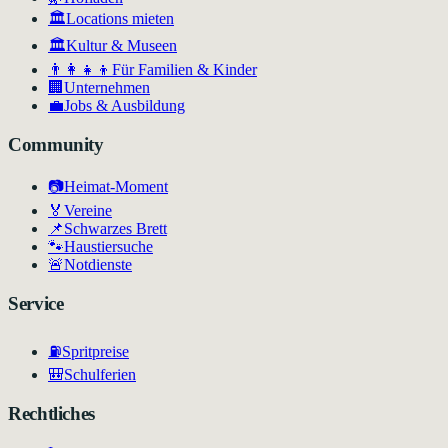
🏛️
Locations mieten
🏛
Kultur & Museen
👨‍👩‍👧‍👦
Für Familien & Kinder
🏢
Unternehmen
💼
Jobs & Ausbildung
Community
📷
Heimat-Moment
🏅
Vereine
📌
Schwarzes Brett
🐾
Haustiersuche
🚨
Notdienste
Service
⛽
Spritpreise
🎒
Schulferien
Rechtliches