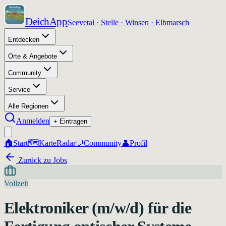
DeichApp
Seevetal · Stelle · Winsen · Elbmarsch
Entdecken
Orte & Angebote
Community
Service
Alle Regionen
Anmelden
+ Eintragen
🏠
Start
🗺️
Karte
Radar
💬
Community
👤
Profil
Zurück zu Jobs
Vollzeit
Elektroniker (m/w/d) für die