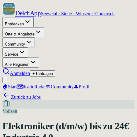
DeichApp
Seevetal · Stelle · Winsen · Elbmarsch
Entdecken
Orte & Angebote
Community
Service
Alle Regionen
Anmelden
+ Eintragen
🏠
Start
🗺️
Karte
Radar
💬
Community
👤
Profil
Zurück zu Jobs
Vollzeit
Elektroniker (d/m/w) bis zu 24€