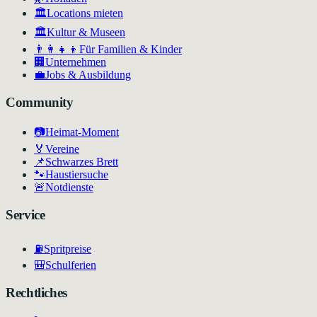
🏛️
Locations mieten
🏛
Kultur & Museen
👨‍👩‍👧‍👦
Für Familien & Kinder
🏢
Unternehmen
💼
Jobs & Ausbildung
Community
📷
Heimat-Moment
🏅
Vereine
📌
Schwarzes Brett
🐾
Haustiersuche
🚨
Notdienste
Service
⛽
Spritpreise
🎒
Schulferien
Rechtliches