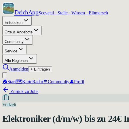
DeichApp
Seevetal · Stelle · Winsen · Elbmarsch
Entdecken
Orte & Angebote
Community
Service
Alle Regionen
Anmelden
+ Eintragen
🏠
Start
🗺️
Karte
Radar
💬
Community
👤
Profil
Zurück zu Jobs
Vollzeit
Elektroniker (d/m/w) bis zu 24€ I