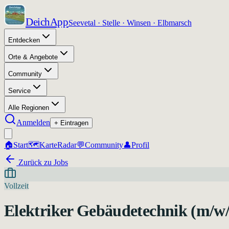
DeichApp
Seevetal · Stelle · Winsen · Elbmarsch
Entdecken
Orte & Angebote
Community
Service
Alle Regionen
Anmelden
+ Eintragen
🏠
Start
🗺️
Karte
Radar
💬
Community
👤
Profil
Zurück zu Jobs
Vollzeit
Elektriker Gebäudetechnik (m/w