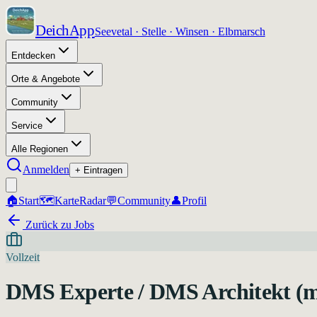
DeichApp
Seevetal · Stelle · Winsen · Elbmarsch
Entdecken
Orte & Angebote
Community
Service
Alle Regionen
Anmelden
+ Eintragen
🏠
Start
🗺️
Karte
Radar
💬
Community
👤
Profil
Zurück zu Jobs
Vollzeit
DMS Experte / DMS Architekt (