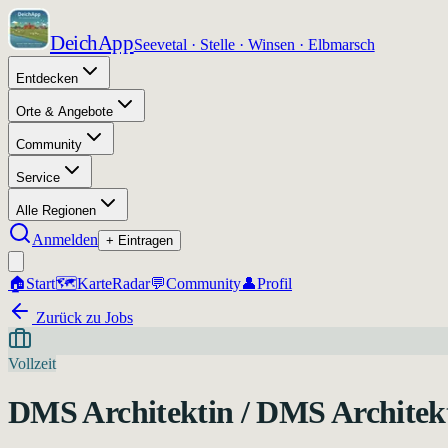
DeichApp
Seevetal · Stelle · Winsen · Elbmarsch
Entdecken
Orte & Angebote
Community
Service
Alle Regionen
Anmelden
+ Eintragen
🏠
Start
🗺️
Karte
Radar
💬
Community
👤
Profil
Zurück zu Jobs
Vollzeit
DMS Architektin / DMS Architek