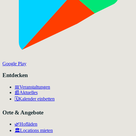
Google Play
Entdecken
📅
Veranstaltungen
📰
Aktuelles
🗓️
Kalender einbetten
Orte & Angebote
🌿
Hofläden
🏛️
Locations mieten