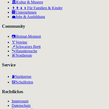
🏛
Kultur & Museen
👨‍👩‍👧‍👦
Für Familien & Kinder
🏢
Unternehmen
💼
Jobs & Ausbildung
Community
📷
Heimat-Moment
🏅
Vereine
📌
Schwarzes Brett
🐾
Haustiersuche
🚨
Notdienste
Service
⛽
Spritpreise
🎒
Schulferien
Rechtliches
Impressum
Datenschutz