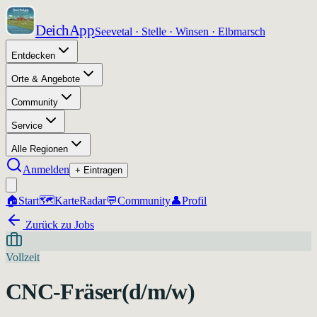
DeichApp
Seevetal · Stelle · Winsen · Elbmarsch
Entdecken
Orte & Angebote
Community
Service
Alle Regionen
Anmelden
+ Eintragen
🏠
Start
🗺️
Karte
Radar
💬
Community
👤
Profil
Zurück zu Jobs
Vollzeit
CNC-Fräser(d/m/w)