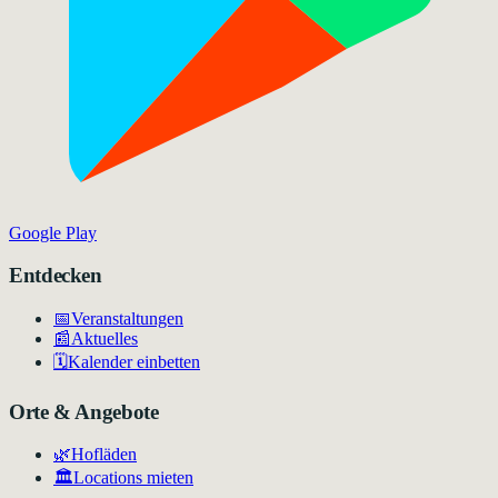
Google Play
Entdecken
📅
Veranstaltungen
📰
Aktuelles
🗓️
Kalender einbetten
Orte & Angebote
🌿
Hofläden
🏛️
Locations mieten