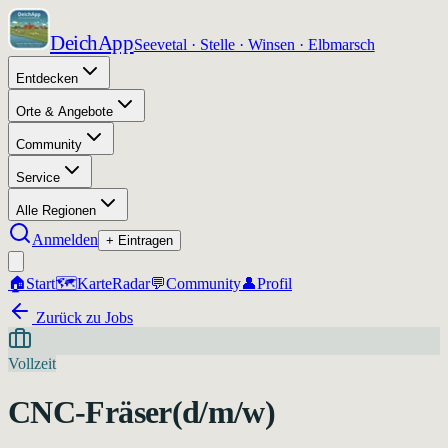
DeichApp
Seevetal · Stelle · Winsen · Elbmarsch
Entdecken
Orte & Angebote
Community
Service
Alle Regionen
Anmelden
+ Eintragen
🏠
Start
🗺️
Karte
Radar
💬
Community
👤
Profil
Zurück zu Jobs
Vollzeit
CNC-Fräser(d/m/w)