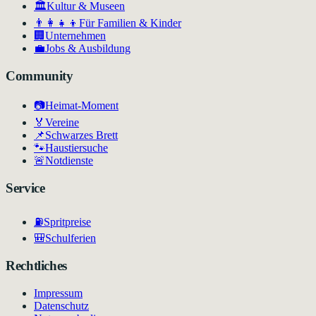
🏛
Kultur & Museen
👨‍👩‍👧‍👦
Für Familien & Kinder
🏢
Unternehmen
💼
Jobs & Ausbildung
Community
📷
Heimat-Moment
🏅
Vereine
📌
Schwarzes Brett
🐾
Haustiersuche
🚨
Notdienste
Service
⛽
Spritpreise
🎒
Schulferien
Rechtliches
Impressum
Datenschutz