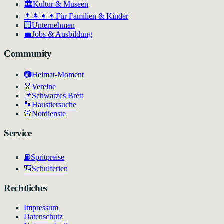
🏛
Kultur & Museen
👨‍👩‍👧‍👦
Für Familien & Kinder
🏢
Unternehmen
💼
Jobs & Ausbildung
Community
📷
Heimat-Moment
🏅
Vereine
📌
Schwarzes Brett
🐾
Haustiersuche
🚨
Notdienste
Service
⛽
Spritpreise
🎒
Schulferien
Rechtliches
Impressum
Datenschutz