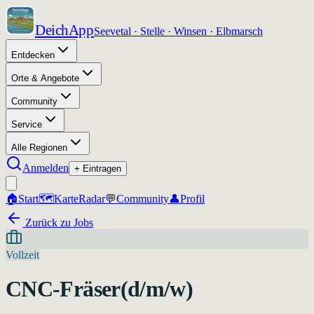
DeichApp
Seevetal · Stelle · Winsen · Elbmarsch
Entdecken
Orte & Angebote
Community
Service
Alle Regionen
Anmelden
+ Eintragen
🏠
Start
🗺️
Karte
Radar
💬
Community
👤
Profil
Zurück zu Jobs
Vollzeit
CNC-Fräser(d/m/w)