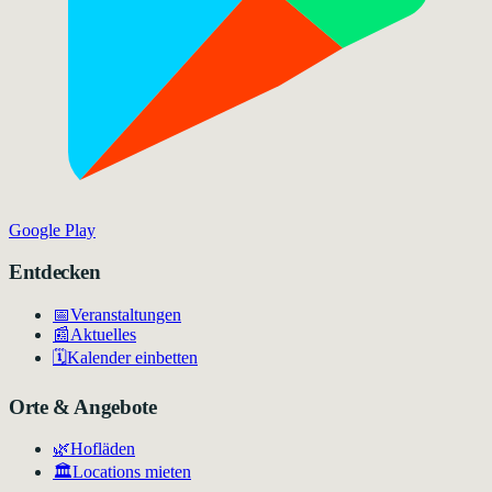
Google Play
Entdecken
📅
Veranstaltungen
📰
Aktuelles
🗓️
Kalender einbetten
Orte & Angebote
🌿
Hofläden
🏛️
Locations mieten