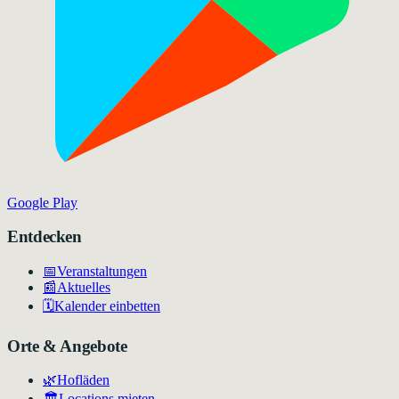
Google Play
Entdecken
📅
Veranstaltungen
📰
Aktuelles
🗓️
Kalender einbetten
Orte & Angebote
🌿
Hofläden
🏛️
Locations mieten