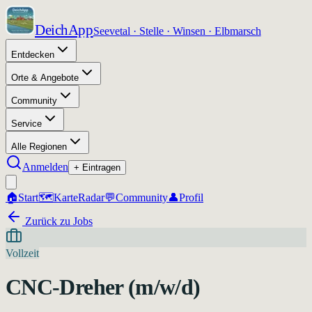
DeichApp
Seevetal · Stelle · Winsen · Elbmarsch
Entdecken
Orte & Angebote
Community
Service
Alle Regionen
Anmelden
+ Eintragen
🏠
Start
🗺️
Karte
Radar
💬
Community
👤
Profil
Zurück zu Jobs
Vollzeit
CNC-Dreher (m/w/d)