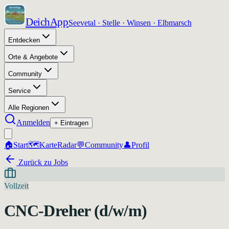
DeichApp
Seevetal · Stelle · Winsen · Elbmarsch
Entdecken
Orte & Angebote
Community
Service
Alle Regionen
Anmelden
+ Eintragen
🏠
Start
🗺️
Karte
Radar
💬
Community
👤
Profil
Zurück zu Jobs
Vollzeit
CNC-Dreher (d/w/m)