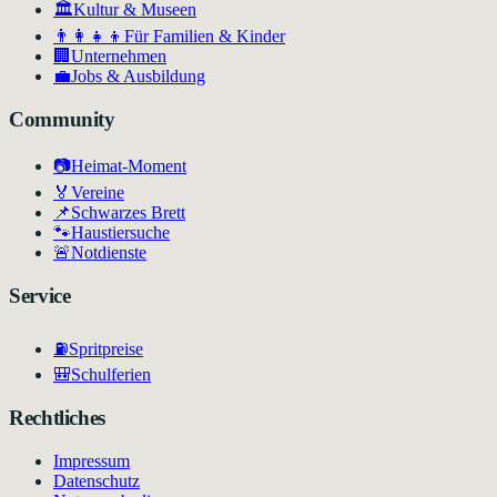
🏛
Kultur & Museen
👨‍👩‍👧‍👦
Für Familien & Kinder
🏢
Unternehmen
💼
Jobs & Ausbildung
Community
📷
Heimat-Moment
🏅
Vereine
📌
Schwarzes Brett
🐾
Haustiersuche
🚨
Notdienste
Service
⛽
Spritpreise
🎒
Schulferien
Rechtliches
Impressum
Datenschutz