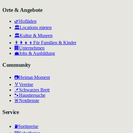
Orte & Angebote
🌿
Hofläden
🏛️
Locations mieten
🏛
Kultur & Museen
👨‍👩‍👧‍👦
Für Familien & Kinder
🏢
Unternehmen
💼
Jobs & Ausbildung
Community
📷
Heimat-Moment
🏅
Vereine
📌
Schwarzes Brett
🐾
Haustiersuche
🚨
Notdienste
Service
⛽
Spritpreise