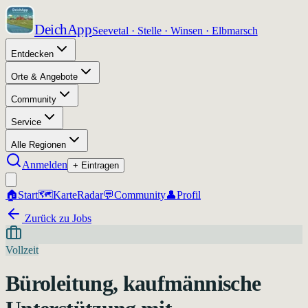
DeichApp
Seevetal · Stelle · Winsen · Elbmarsch
Entdecken
Orte & Angebote
Community
Service
Alle Regionen
Anmelden
+ Eintragen
🏠
Start
🗺️
Karte
Radar
💬
Community
👤
Profil
Zurück zu Jobs
Vollzeit
Büroleitung, kaufmännische