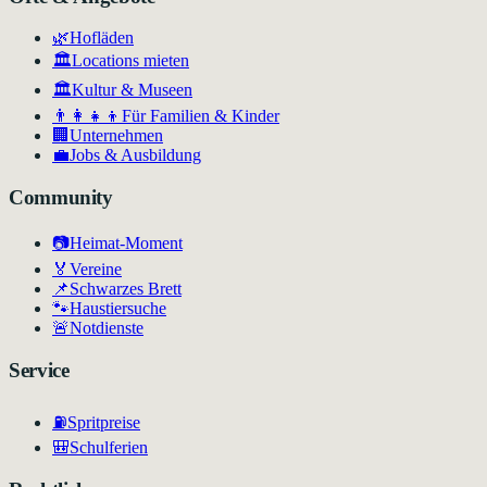
🌿
Hofläden
🏛️
Locations mieten
🏛
Kultur & Museen
👨‍👩‍👧‍👦
Für Familien & Kinder
🏢
Unternehmen
💼
Jobs & Ausbildung
Community
📷
Heimat-Moment
🏅
Vereine
📌
Schwarzes Brett
🐾
Haustiersuche
🚨
Notdienste
Service
⛽
Spritpreise
🎒
Schulferien