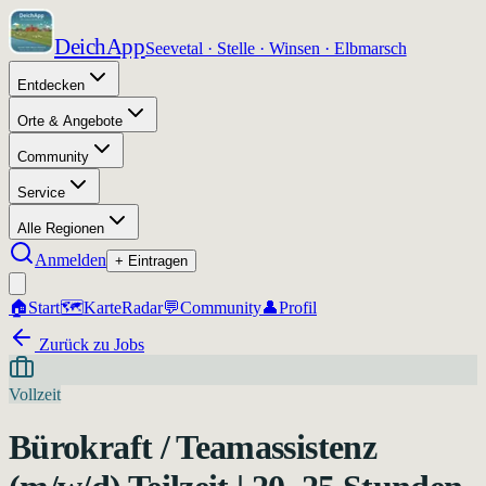
DeichApp
Seevetal · Stelle · Winsen · Elbmarsch
Entdecken
Orte & Angebote
Community
Service
Alle Regionen
Anmelden
+ Eintragen
🏠
Start
🗺️
Karte
Radar
💬
Community
👤
Profil
Zurück zu Jobs
Vollzeit
Bürokraft / Teamassistenz