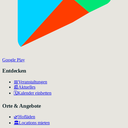
Google Play
Entdecken
📅
Veranstaltungen
📰
Aktuelles
🗓️
Kalender einbetten
Orte & Angebote
🌿
Hofläden
🏛️
Locations mieten