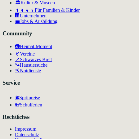
🏛
Kultur & Museen
👨‍👩‍👧‍👦
Für Familien & Kinder
🏢
Unternehmen
💼
Jobs & Ausbildung
Community
📷
Heimat-Moment
🏅
Vereine
📌
Schwarzes Brett
🐾
Haustiersuche
🚨
Notdienste
Service
⛽
Spritpreise
🎒
Schulferien
Rechtliches
Impressum
Datenschutz