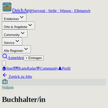
DeichApp
Seevetal · Stelle · Winsen · Elbmarsch
Entdecken
Orte & Angebote
Community
Service
Alle Regionen
Anmelden
+ Eintragen
🏠
Start
🗺️
Karte
Radar
💬
Community
👤
Profil
Zurück zu Jobs
Vollzeit
Buchhalter/in